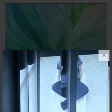
×
FIONA
Digital art
, Natura
2
likes