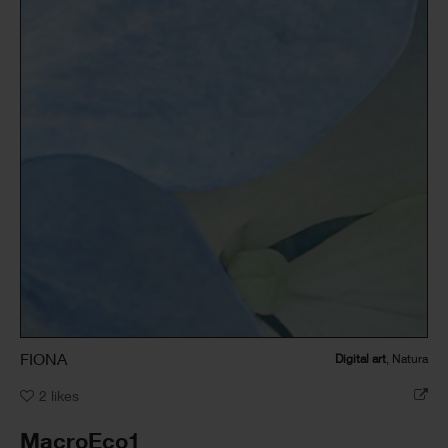
FIONA
Digital art
, Natura
2
likes
MacroEco1