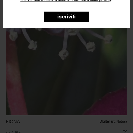
MacroEco 4
iscriviti
FIONA
Digital art
, Natura
1
like