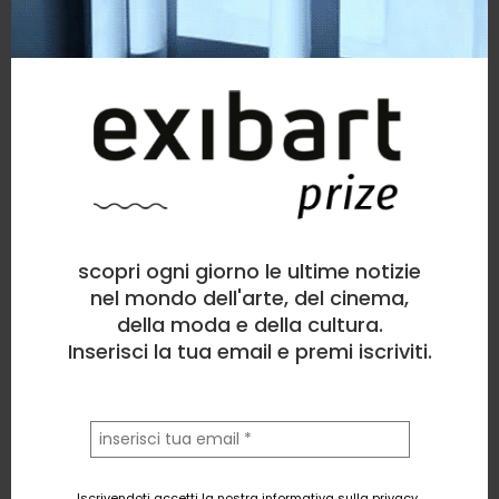
MacroEco2
scopri ogni giorno le ultime notizie
nel mondo dell'arte, del cinema,
della moda e della cultura.
Inserisci la tua email e premi iscriviti.
la
FIONA
Digital art
, Natura
tua
email
3
likes
Iscrivendoti accetti la nostra informativa sulla privacy
.