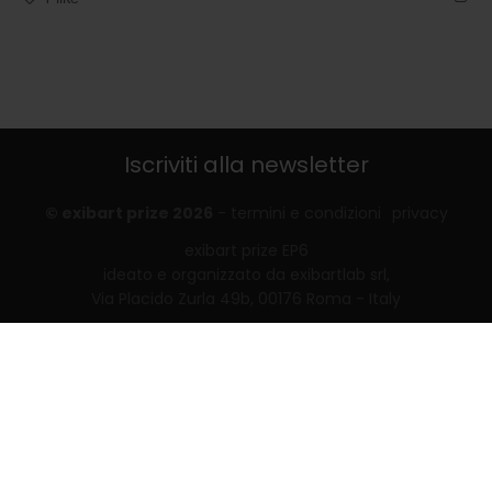
Iscriviti alla newsletter
© exibart prize 2026
-
termini e condizioni
privacy
exibart prize EP6
ideato e organizzato da exibartlab srl,
Via Placido Zurla 49b, 00176 Roma - Italy
web design and development by
Infmedia