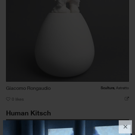
Giacomo Rongaudio
Scultura
, Astratto
0
likes
Human Kitsch
×