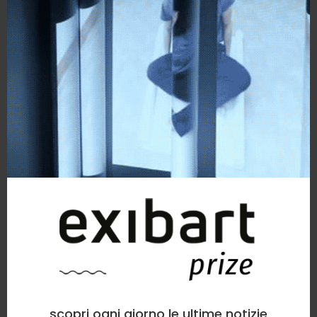
Giacomo Rongaudio
Scultura
, Astratto
0
likes
Human Kitsch
scopri ogni giorno le ultime notizie