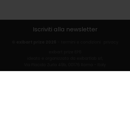
Iscriviti alla newsletter
© exibart prize 2026
-
termini e condizioni
privacy
exibart prize EP6
ideato e organizzato da exibartlab srl,
Via Placido Zurla 49b, 00176 Roma - Italy
web design and development by
Infmedia