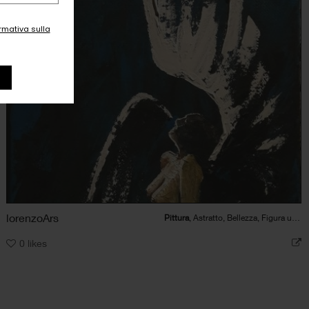
ormativa sulla
lorenzoArs
Pittura
, Astratto, Bellezza, Figura umana
0
likes