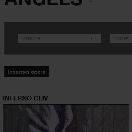
Inserisci opera
INFERNO CLIV