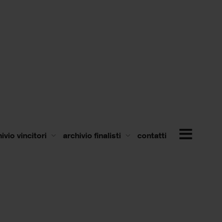
ivio vincitori
archivio finalisti
contatti