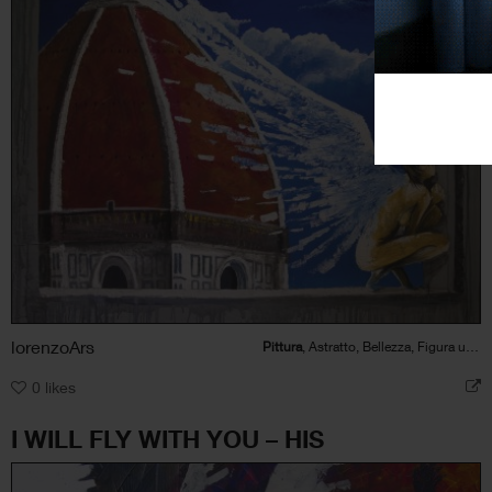
lorenzoArs
Pittura
, Astratto, Bellezza, Figura umana
0
likes
I WILL FLY WITH YOU – HIS