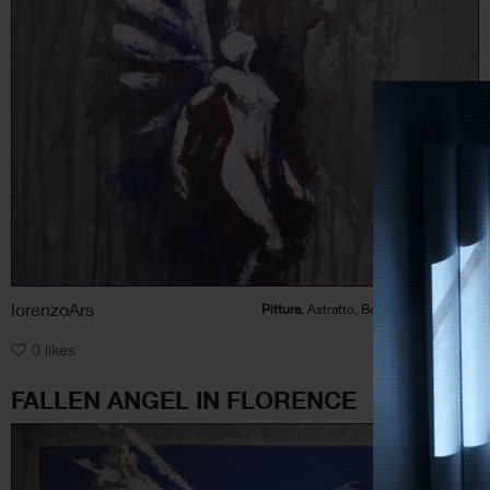
lorenzoArs
Pittura
, Astratto, Bellezza, Figura umana
0
likes
FALLEN ANGEL IN FLORENCE