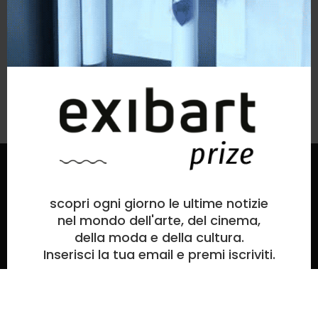
A che serve il bottone ON AIR?
Come posso inserire la mia biografia?
Iscriviti alla newsletter
© exibart prize 2026
-
termini e condizioni
privacy
scopri ogni giorno le ultime notizie
nel mondo dell'arte, del cinema,
exibart prize EP6
della moda e della cultura.
ideato e organizzato da exibartlab srl,
Inserisci la tua email e premi iscriviti.
Via Placido Zurla 49b, 00176 Roma - Italy
web design and development by
Infmedia
la
tua