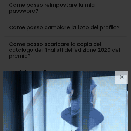
Come posso reimpostare la mia
password?
Come posso cambiare la foto del profilo?
Come posso scaricare la copia del
catalogo dei finalisti dell'edizione 2020 del
premio?
Quali forme di pagamento sono
×
accettate per l'iscrizione al premio?
Come posso inserire i link personali ai
social?
Come posso far partecipare le mie opere
al concorso?