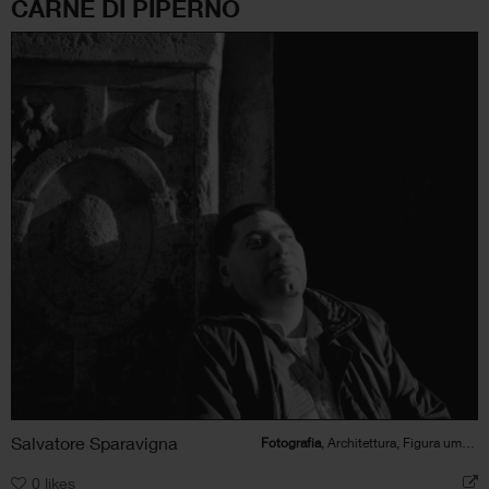
CARNE DI PIPERNO
Salvatore Sparavigna
Fotografia
, Architettura, Figura umana
0
likes