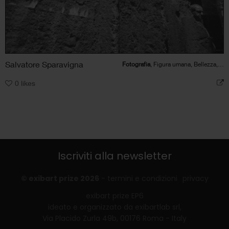
Salvatore Sparavigna
Fotografia
, Figura umana, Bellezza, Architettura
0
likes
Iscriviti alla newsletter
© exibart prize 2026
-
termini e condizioni
privacy
exibart prize EP6
ideato e organizzato da exibartlab srl,
Via Placido Zurla 49b, 00176 Roma - Italy