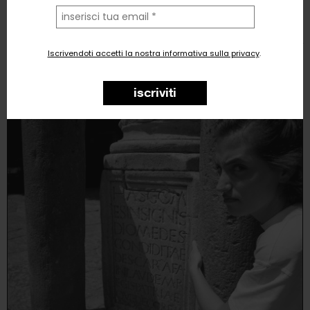
la
tua
email
Salvatore Sparavigna
Fotografia
, Figura umana
Iscrivendoti accetti la nostra informativa sulla privacy
.
0
likes
iscriviti
CARNE DI PIPERNO