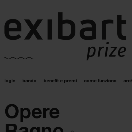
login
bando
benefit e premi
come funziona
arch
Opere
Ragno