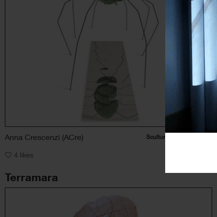
Anna Crescenzi (ACre)
Scultura
, Animale, Natura
4
likes
Terramara