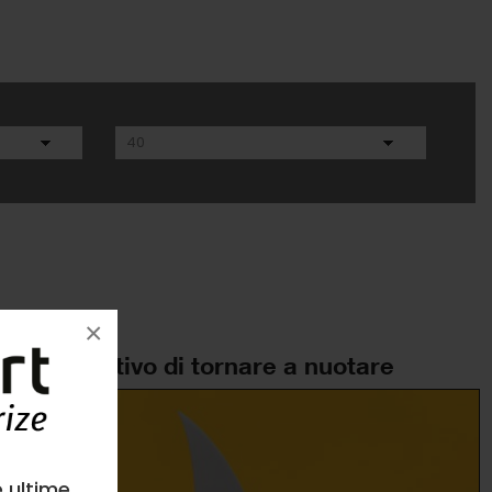
×
Nel tentativo di tornare a nuotare
e ultime