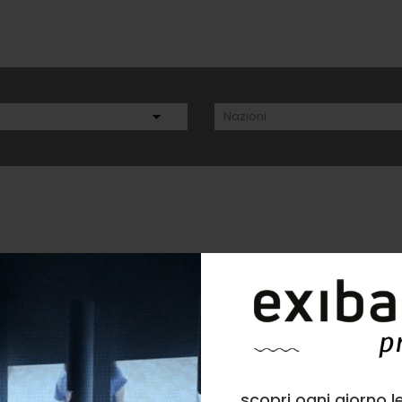
Crogiuolo
scopri ogni giorno l