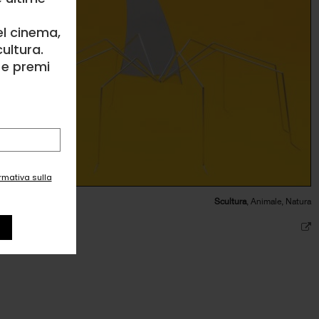
el cinema,
ultura.
l e premi
ormativa sulla
Luca Petti
Scultura
, Animale, Natura
2
likes