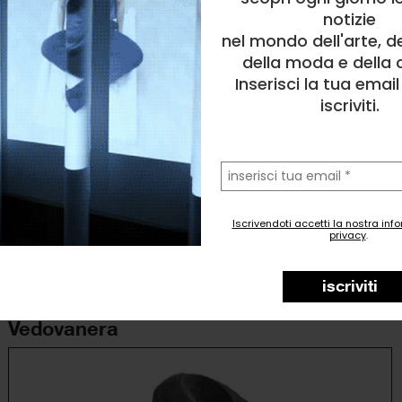
notizie
nel mondo dell'arte, d
della moda e della c
Inserisci la tua emai
iscriviti.
la
tua
email
Iscrivendoti accetti la nostra inf
privacy
.
Anna Crescenzi (ACre)
Scultura
, Animale, Natura
iscriviti
4
likes
Vedovanera