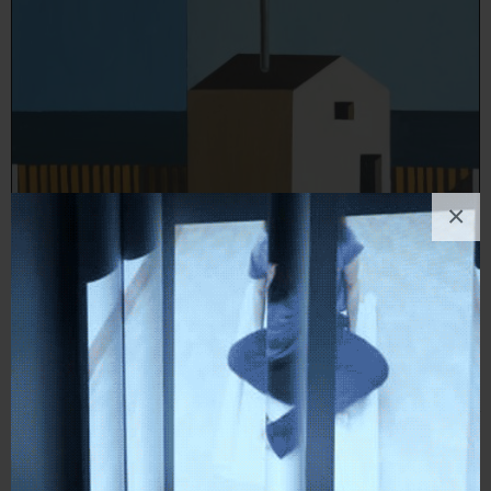
×
Stefano Santi
Pittura
, Architettura
4
likes