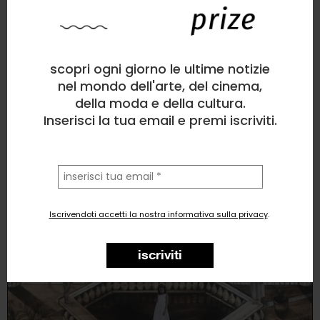
ILARIA LEGANZA
Illustrazione
, Architettura
1
like
scopri ogni giorno le ultime notizie
nel mondo dell'arte, del cinema,
EQUILIBRIO ( progetto Case e Case. Lo spazio dell’uomo)
della moda e della cultura.
Inserisci la tua email e premi iscriviti.
la
tua
email
Iscrivendoti accetti la nostra informativa sulla privacy
.
iscriviti