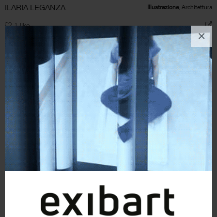
ILARIA LEGANZA
Illustrazione
, Architettura
1
like
×
PRIMAVERA ( progetto Case e case, lo spazio dell’uomo)