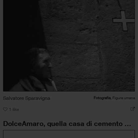
Salvatore Sparavigna
Fotografia
, Figura umana
1
like
DolceAmaro, quella casa di cemento non è mai stata verniciata