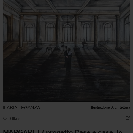
ILARIA LEGANZA
Illustrazione
, Architettura
0
likes
MARGARET ( progetto Case e case, lo spazio dell’uomo)