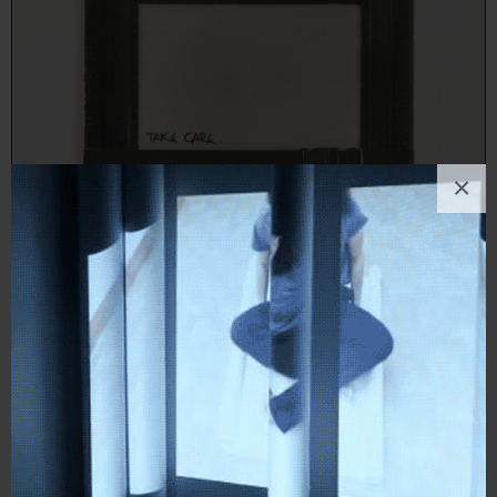
×
MiTch Laurenzana
Pittura
, Bellezza, Astratto
14
likes