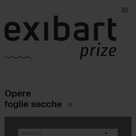
Togg
Opere
navig
foglie secche