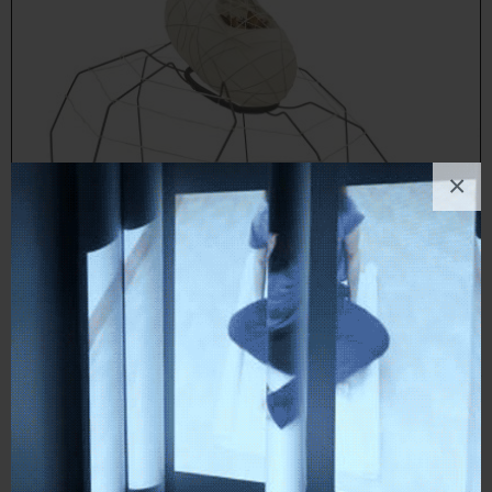
×
Anna Crescenzi (ACre)
Scultura
, Animale, Natura
4
likes