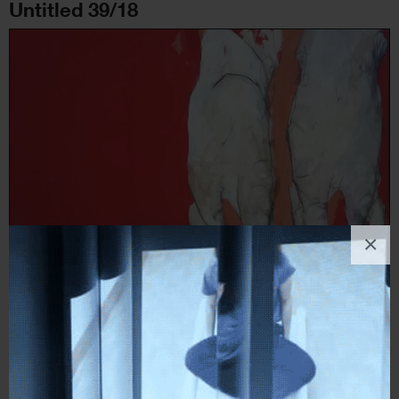
Untitled 39/18
×
marco vecchiato
Pittura
, Figura umana
14
likes