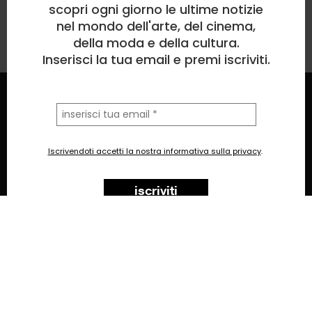
scopri ogni giorno le ultime notizie
nel mondo dell'arte, del cinema,
della moda e della cultura.
Inserisci la tua email e premi iscriviti.
Iscriviti alla newsletter
la
tua
© exibart prize 2026
-
termini e condizioni
privacy
email
exibart prize EP6
Iscrivendoti accetti la nostra informativa sulla privacy
.
ideato e organizzato da exibartlab srl,
Via Placido Zurla 49b, 00176 Roma - Italy
iscriviti
web design and development by
Infmedia