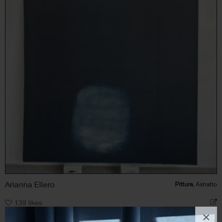
Arianna Ellero
Pittura
, Astratto
139
likes
×