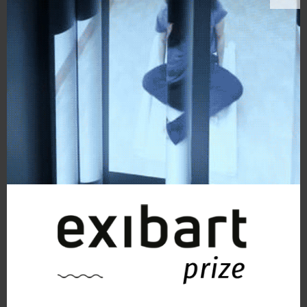
Figura Intera (Fronte retro 04122023), Serie Aniconico
Francesca Piovesan
Fotografia
, Figura umana, Astratto, Architettura
5
likes