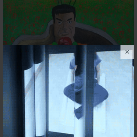
×
maurizio ruggiano
Pittura
, Politico/Sociale
0
likes