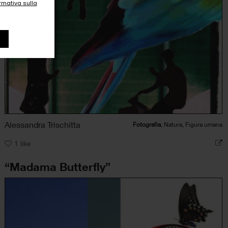
ormativa sulla
Alessandra Trischitta
Fotografia
, Natura, Figura umana
1
like
“Madama Butterfly”