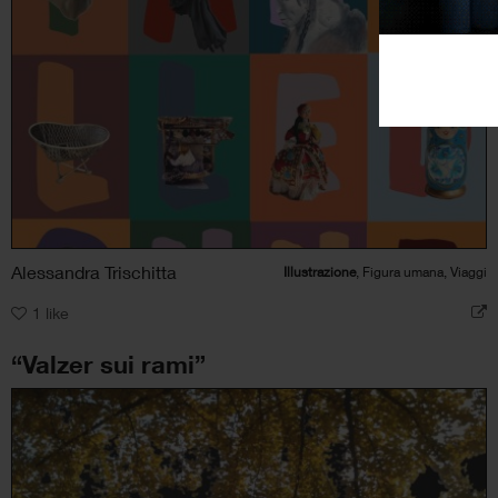
Alessandra Trischitta
Illustrazione
, Figura umana, Viaggi
1
like
“Valzer sui rami”