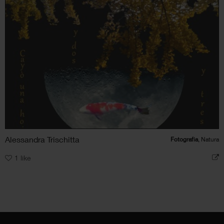
Alessandra Trischitta
Fotografia
, Natura
1
like