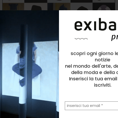
scopri ogni giorno l
Alessandra Trischitta
Illustrazione
, Astratto
notizie
nel mondo dell'arte, d
1
like
della moda e della c
“Nuvole…lontane dal rumore della terra, lontane dal silenzio del cielo”
Inserisci la tua emai
iscriviti.
la
tua
email