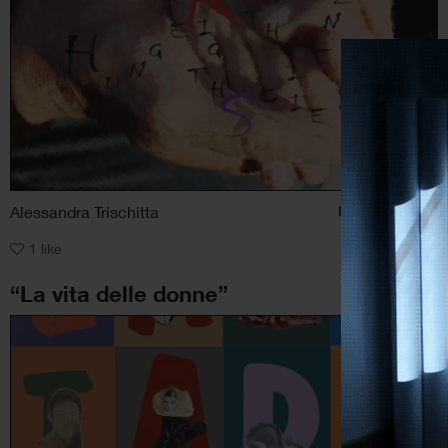
Alessandra Trischitta
Digital art
, Astratto
1
like
“La vita delle donne”