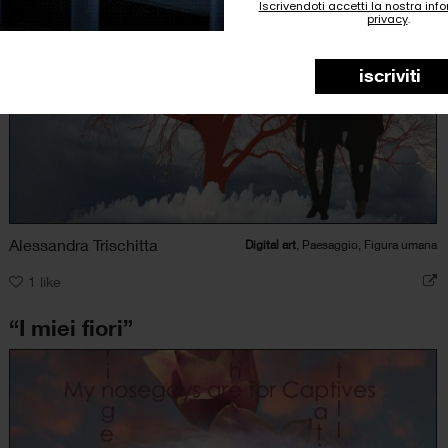
Iscrivendoti accetti la nostra inf
privacy
.
iscriviti
Alessandra Trischitta
Digital art
, Paesaggio, Figura umana
1
like
“I miei fiori”