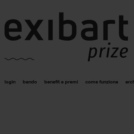
login
bando
benefit e premi
come funziona
arch