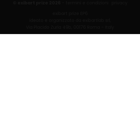
© exibart prize 2026
-
termini e condizioni
privacy
exibart prize EP6
ideato e organizzato da exibartlab srl,
Via Placido Zurla 49b, 00176 Roma - Italy
web design and development by
Infmedia