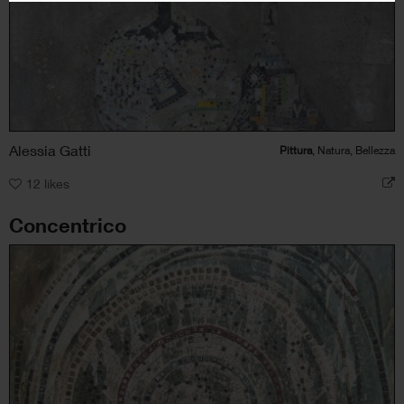
Alessia Gatti
Pittura
, Natura, Bellezza
12
likes
Concentrico