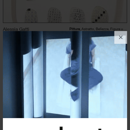
Alessia Gatti
Pittura
, Astratto, Bellezza, Figura umana
×
13
likes
Dividi et impera