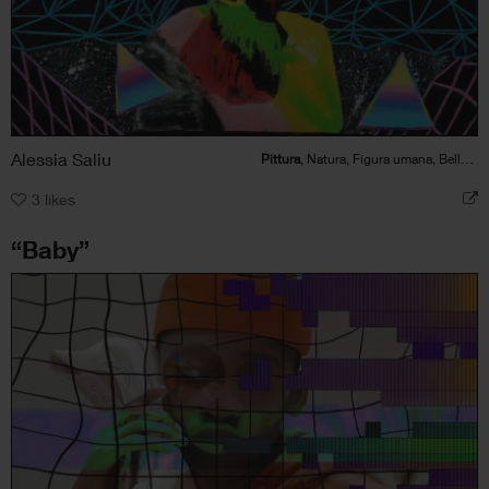
Alessia Saliu
Pittura
, Natura, Figura umana, Bellezza
3
likes
“Baby”