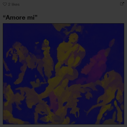
2
likes
“Amore mi”