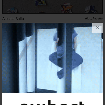
Alessia Saliu
Altro
, Astratto
×
4
likes
“REM”