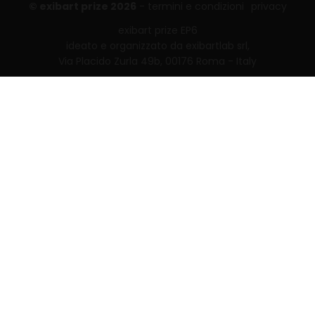
© exibart prize 2026
-
termini e condizioni
privacy
exibart prize EP6
ideato e organizzato da exibartlab srl,
Via Placido Zurla 49b, 00176 Roma - Italy
web design and development by
Infmedia