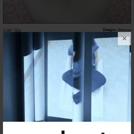
Cali_Giz
Disegno
, Bellezza
×
0
likes
Your worst problem is if you break a nail