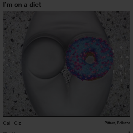
I’m on a diet
Cali_Giz
Pittura
, Bellezza