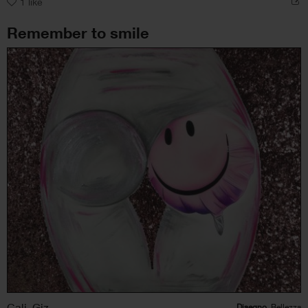
1
like
Remember to smile
Cali_Giz
Disegno
, Bellezza