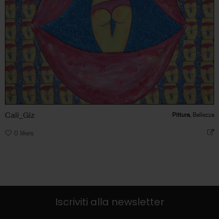
Cali_Giz
Pittura
, Bellezza
0
likes
Iscriviti alla newsletter