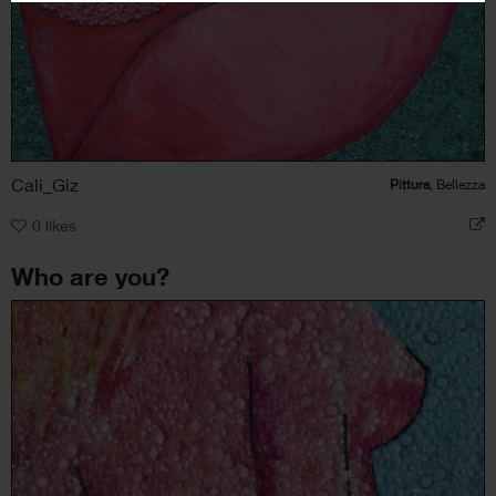
Cali_Giz
Pittura
, Bellezza
0
likes
Who are you?