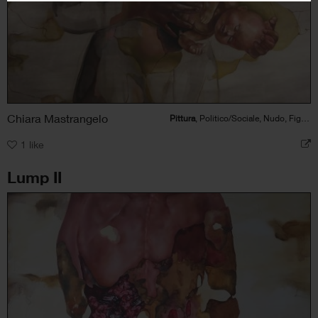
Chiara Mastrangelo
Pittura
, Politico/Sociale, Nudo, Figura umana
1
like
Lump II