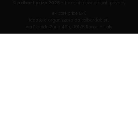
© exibart prize 2026
-
termini e condizioni
privacy
exibart prize EP6
ideato e organizzato da exibartlab srl,
Via Placido Zurla 49b, 00176 Roma - Italy
web design and development by
Infmedia