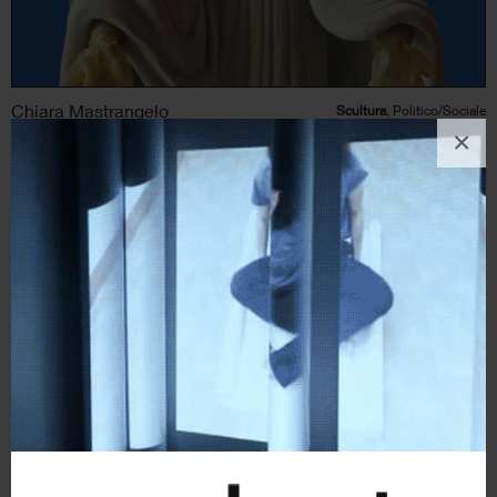
Chiara Mastrangelo
Scultura
, Politico/Sociale
×
2
likes
Aequilibrium