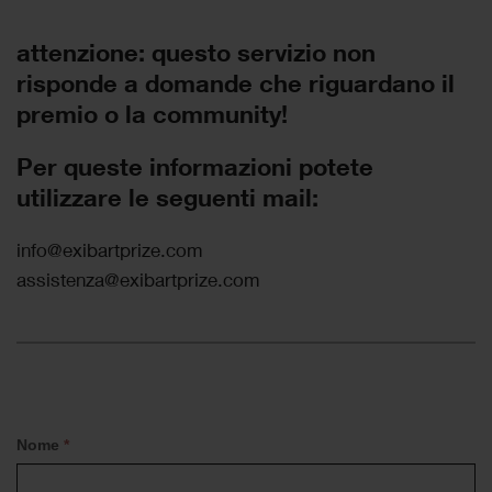
attenzione: questo servizio non
risponde a domande che riguardano il
premio o la community!
Per queste informazioni potete
utilizzare le seguenti mail:
info@exibartprize.com
assistenza@exibartprize.com
Chiedici
If
Nome
*
qualcosa
you