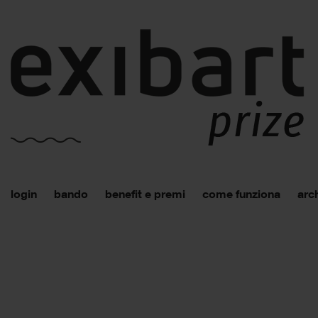
login
bando
benefit e premi
come funziona
arch