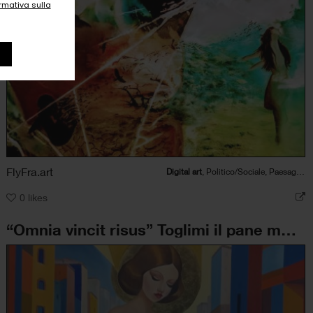
ormativa sulla
FlyFra.art
Digital art
, Politico/Sociale, Paesaggio, Natura
0
likes
“Omnia vincit risus” Toglimi il pane ma non il tuo sorriso (Neruda)