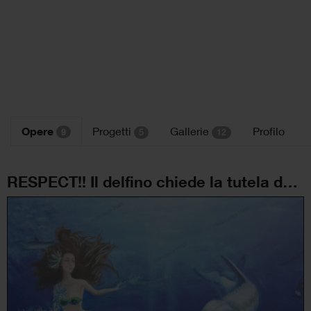
Opere
Progetti
Gallerie
Profilo
9
5
12
RESPECT!! Il delfino chiede la tutela del Mare Nostrum