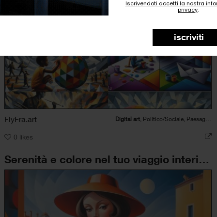
Iscrivendoti accetti la nostra inf
privacy
.
iscriviti
FlyFra.art
Digital art
, Politico/Sociale, Paesaggio, Figura umana
0
likes
Serenità e colore nel tuo viaggio interiore