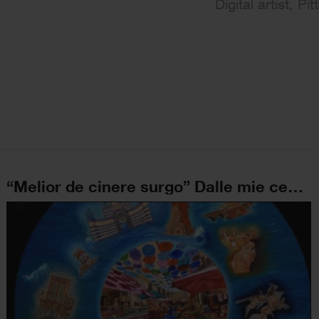
Digital artist, Pit
“Melior de cinere surgo” Dalle mie ceneri rinasco più bella