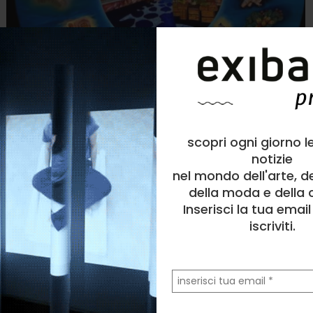
scopri ogni giorno l
FlyFra.art
Pittura
, Paesaggio
notizie
nel mondo dell'arte, d
0
likes
della moda e della c
NO WAR La Speranza nei Colori della Pace
Inserisci la tua emai
iscriviti.
la
tua
email