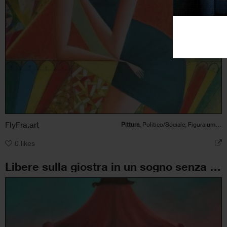
FlyFra.art
Pittura
, Politico/Sociale, Figura umana, Erotico, Bellezza
0
likes
Libere sulla giostra in un sogno senza tempo