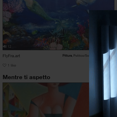
FlyFra.art
Pittura
, Politico/Sociale, Paesaggio, Natura, Animale
1
like
Mentre ti aspetto