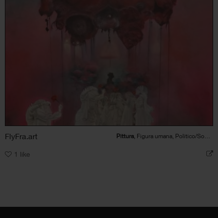
FlyFra.art
Pittura
, Figura umana, Politico/Sociale
1
like