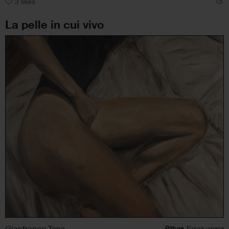
3
likes
La pelle in cui vivo
Gianfranco Toso
Pittura
, Figura umana