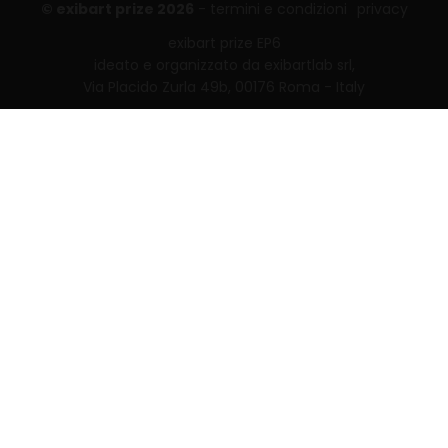
© exibart prize 2026
-
termini e condizioni
privacy
exibart prize EP6
ideato e organizzato da exibartlab srl,
Via Placido Zurla 49b, 00176 Roma - Italy
web design and development by
Infmedia