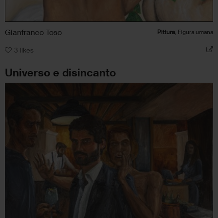
Gianfranco Toso
Pittura
, Figura umana
3
likes
Universo e disincanto