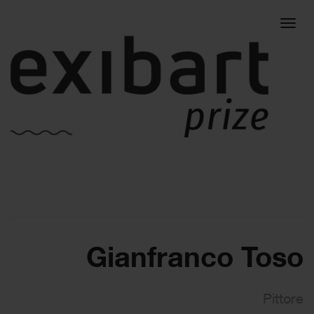
Togg
navig
Gianfranco Toso
Pittore