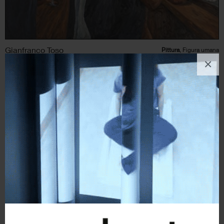
Gianfranco Toso
Pittura
, Figura umana
×
4
likes
Premonizione