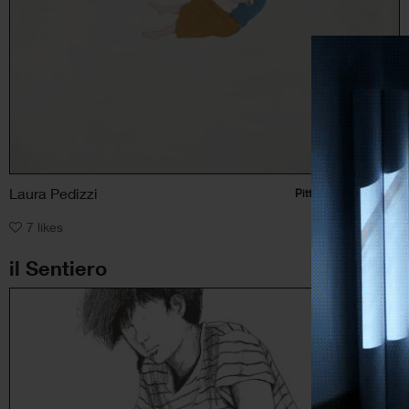
Laura Pedizzi
Pittura
, Figura umana
7
likes
il Sentiero