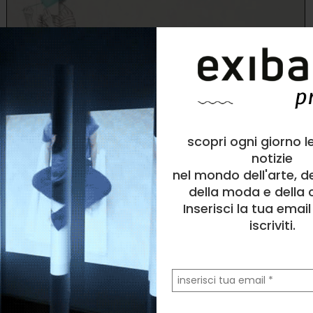
scopri ogni giorno l
Laura Pedizzi
Disegno
, Figura umana
notizie
nel mondo dell'arte, d
7
likes
della moda e della c
1993
Inserisci la tua emai
iscriviti.
la
tua
email