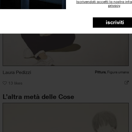
Iscrivendoti accetti la nostra inf
privacy
.
iscriviti
Laura Pedizzi
Pittura
, Figura umana
13
likes
L’altra metà delle Cose