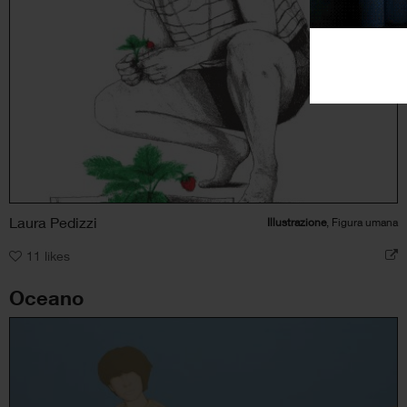
Laura Pedizzi
Illustrazione
, Figura umana
11
likes
Oceano