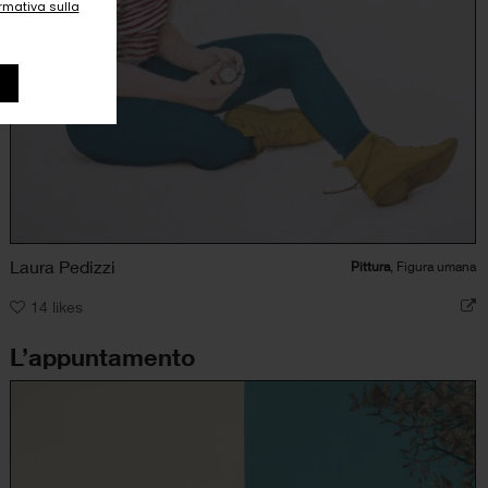
ormativa sulla
Laura Pedizzi
Pittura
, Figura umana
14
likes
L’appuntamento