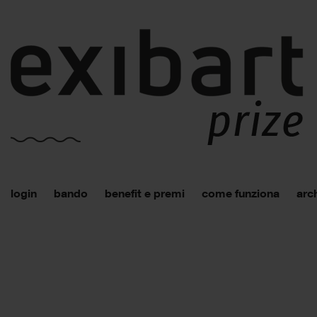
login
bando
benefit e premi
come funziona
arch