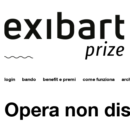
login
bando
benefit e premi
come funziona
arch
Opera non dis