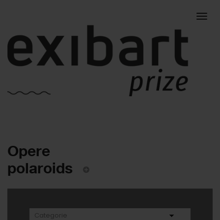
Togg
Opere
navig
polaroids