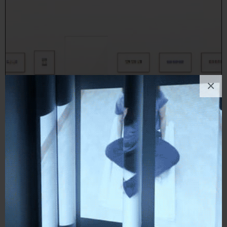
×
Fabrice Bernasconi Borzì
Fotografia
, Viaggi, Politico/Sociale, Paesaggio, Natura, Astratto, Architettura
17
likes