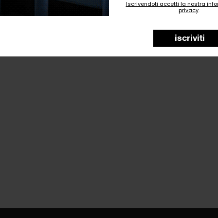
Iscrivendoti accetti la nostra inf
privacy
.
iscriviti