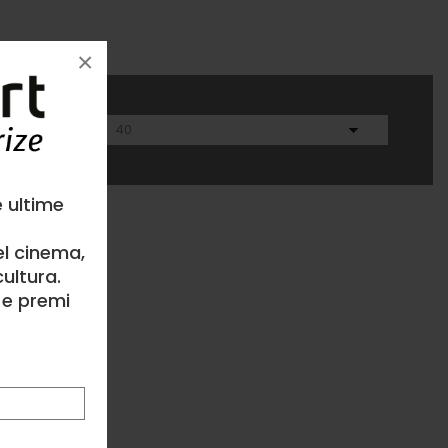
×
e ultime
el cinema,
ultura.
l e premi