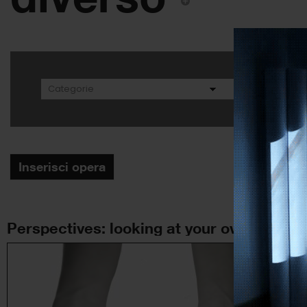
Inserisci opera
Perspectives: looking at your own problem, looking at somebody else’s problem