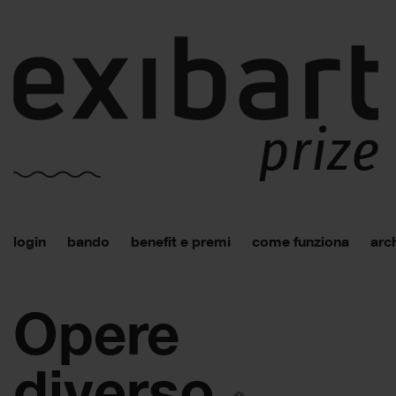
login
bando
benefit e premi
come funziona
arch
Opere
diverso