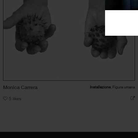
Monica Carrera
Installazione
, Figura umana
5
likes