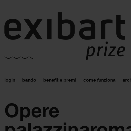
login
bando
benefit e premi
come funziona
arch
Opere
palazzinarom