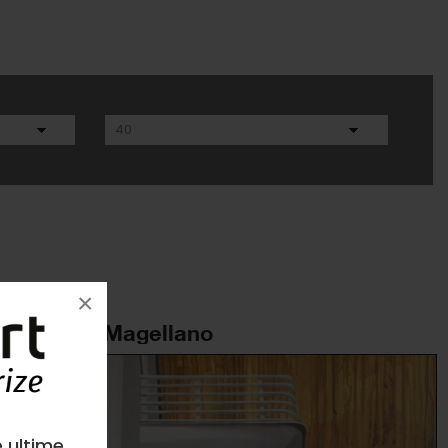
×
Piazzale Magellano
e ultime