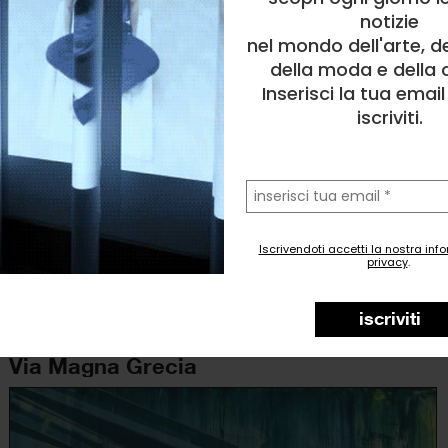
notizie
nel mondo dell'arte, d
della moda e della c
Inserisci la tua emai
iscriviti.
la
tua
email
Iscrivendoti accetti la nostra inf
privacy
.
Marilena Ramadori Zizza
Pittura
, Architettura
iscriviti
1
like
Via Magna Grecia