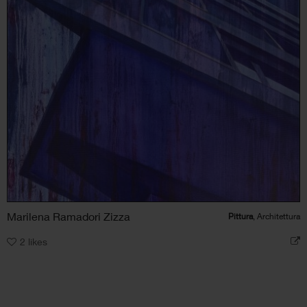
Marilena Ramadori Zizza
Pittura
, Architettura
2
likes