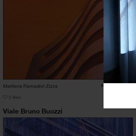
Marilena Ramadori Zizza
Pittura
, Architettura
2
likes
Viale Bruno Buozzi