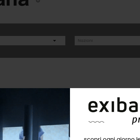
Via San Fiorenzo
scopri ogni giorno l