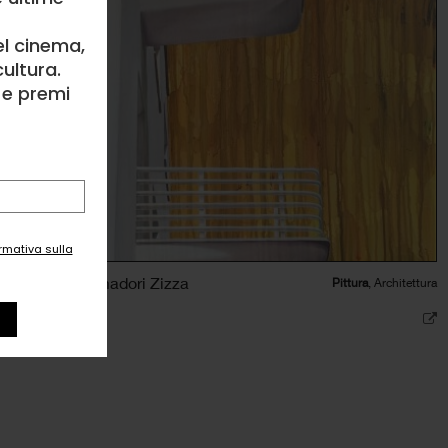
el cinema,
ultura.
l e premi
ormativa sulla
Marilena Ramadori Zizza
Pittura
, Architettura
2
likes