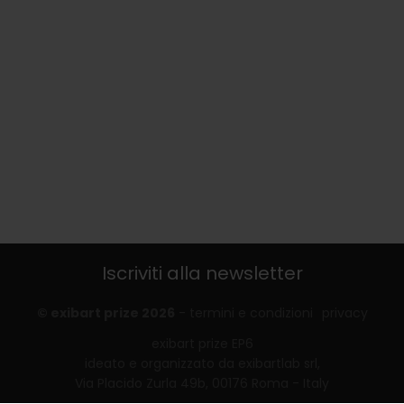
Iscriviti alla newsletter
© exibart prize 2026
-
termini e condizioni
privacy
exibart prize EP6
ideato e organizzato da exibartlab srl,
Via Placido Zurla 49b, 00176 Roma - Italy