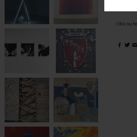
profondi
anno
Olio su t