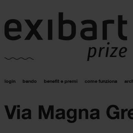
login
bando
benefit e premi
come funziona
arch
Via Magna Gr