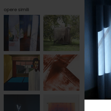
opere simili
categori
soggett
tags
base
altezza