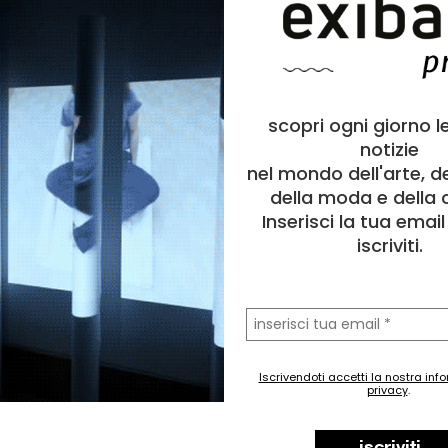
scopri ogni giorno l
notizie
nel mondo dell'arte, d
della moda e della c
Inserisci la tua emai
iscriviti.
la
tua
a
Pittura
email
o
Architettura
Iscrivendoti accetti la nostra inf
palazzinaromana
,
architettodicastro
,
romaviamagnagreci
privacy
.
120 cm
80 cm
iscriviti