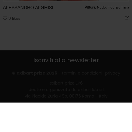
ALESSANDRO ALGHISI
Pittura
, Nudo, Figura umana
3
likes
Iscriviti alla newsletter
© exibart prize 2026
-
termini e condizioni
privacy
exibart prize EP6
ideato e organizzato da exibartlab srl,
Via Placido Zurla 49b, 00176 Roma - Italy
web design and development by
Infmedia