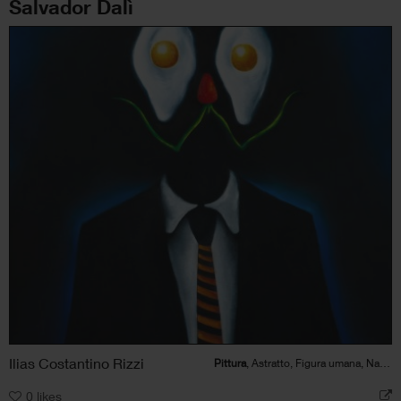
Salvador Dalì
Ilias Costantino Rizzi
Pittura
, Astratto, Figura umana, Natura
0
likes