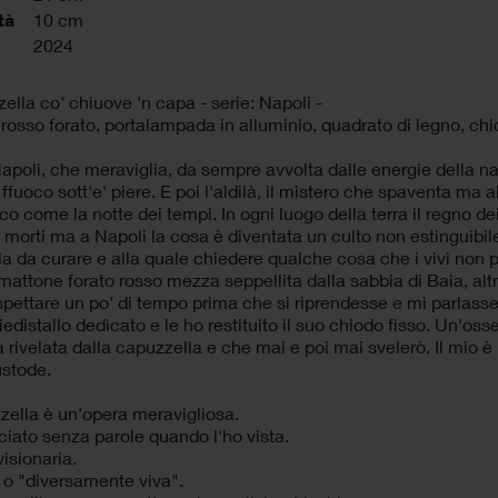
tà
10 cm
2024
zella co' chiuove 'n capa - serie: Napoli -
rosso forato, portalampada in alluminio, quadrato di legno, chi
apoli, che meraviglia, da sempre avvolta dalle energie della n
 ffuoco sott'e' piere. E poi l'aldilà, il mistero che spaventa ma a
co come la notte dei tempi. In ogni luogo della terra il regno dei 
 morti ma a Napoli la cosa è diventata un culto non estinguibil
a da curare e alla quale chiedere qualche cosa che i vivi no
mattone forato rosso mezza seppellita dalla sabbia di Baia, alt
pettare un po' di tempo prima che si riprendesse e mi parlasse.
iedistallo dedicato e le ho restituito il suo chiodo fisso. Un'
a rivelata dalla capuzzella e che mai e poi mai svelerò. Il mio è
ustode.
zella è un'opera meravigliosa.
ciato senza parole quando l'ho vista.
visionaria.
 o "diversamente viva".