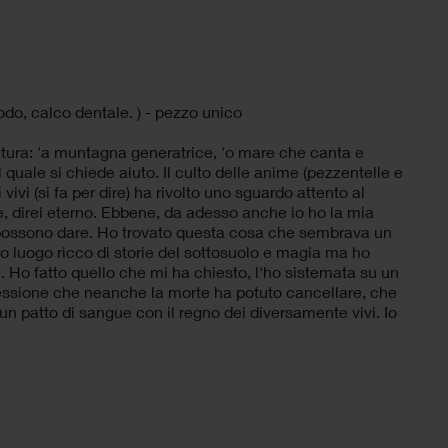
odo, calco dentale. ) - pezzo unico
atura: 'a muntagna generatrice, 'o mare che canta e
l quale si chiede aiuto. Il culto delle anime (pezzentelle e
vivi (si fa per dire) ha rivolto uno sguardo attento al
e, direi eterno. Ebbene, da adesso anche io ho la mia
n possono dare. Ho trovato questa cosa che sembrava un
ro luogo ricco di storie del sottosuolo e magia ma ho
 Ho fatto quello che mi ha chiesto, l'ho sistemata su un
ossessione che neanche la morte ha potuto cancellare, che
 un patto di sangue con il regno dei diversamente vivi. Io