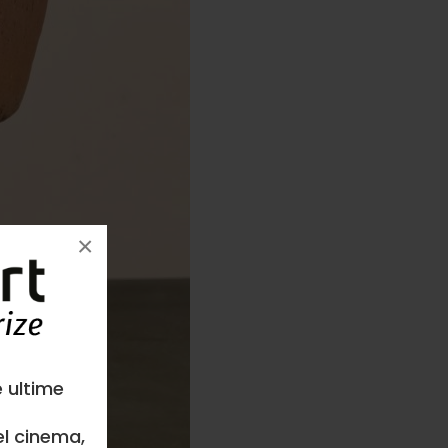
×
e ultime
el cinema,