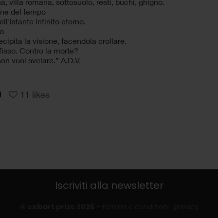
a, villa romana, sottosuolo, resti, buchi, ghigno.
one del tempo
ll'istante infinito eterno.
do
cipita la visione, facendola crollare.
 fisso. Contro la morte?
on vuoi svelare.” A.D.V.
11
likes
Iscriviti alla newsletter
© exibart prize 2026
-
termini e condizioni
privacy