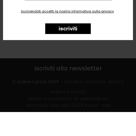
email
Iscrivendoti accetti la nostra informativa sulla privacy
.
iscriviti
Iscriviti alla newsletter
© exibart prize 2026
-
termini e condizioni
privacy
exibart prize EP6
ideato e organizzato da exibartlab srl,
Via Placido Zurla 49b, 00176 Roma - Italy
web design and development by
Infmedia