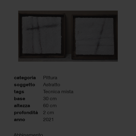
categoria
Pittura
soggetto
Astratto
tags
Tecnica mista
base
30 cm
altezza
60 cm
profondità
2 cm
anno
2021
Abbinamento