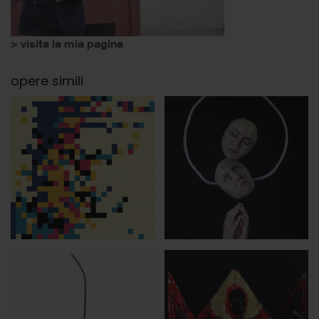
> visita la mia pagina
opere simili