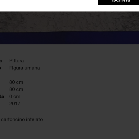
a
Pittura
o
Figura umana
80 cm
80 cm
tà
0 cm
2017
 cartoncino intelato