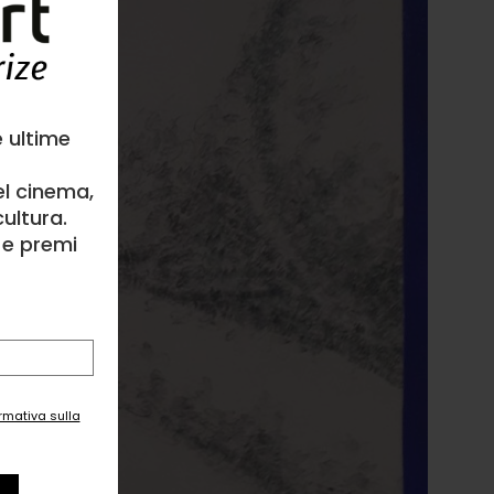
e ultime
el cinema,
ultura.
l e premi
ormativa sulla