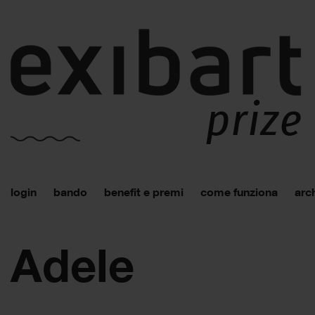
login
bando
benefit e premi
come funziona
arch
Adele