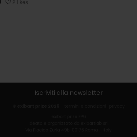
2
likes
Iscriviti alla newsletter
© exibart prize 2026
-
termini e condizioni
privacy
exibart prize EP6
ideato e organizzato da exibartlab srl,
Via Placido Zurla 49b, 00176 Roma - Italy