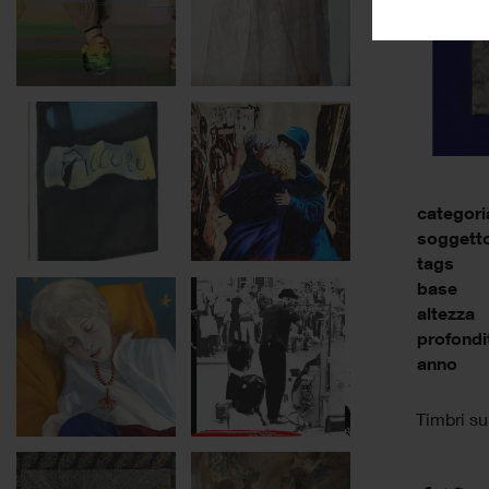
categori
soggett
tags
base
altezza
profondi
anno
Timbri su