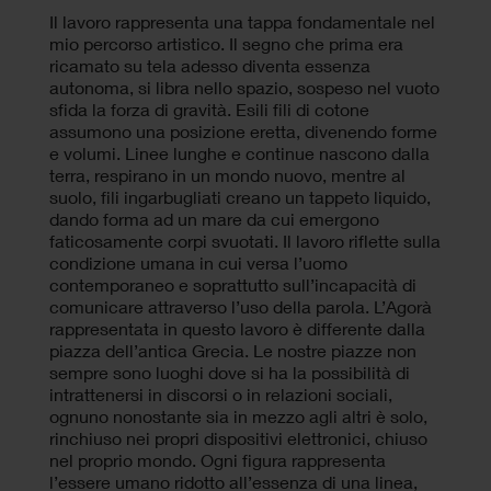
Il lavoro rappresenta una tappa fondamentale nel
mio percorso artistico. Il segno che prima era
ricamato su tela adesso diventa essenza
autonoma, si libra nello spazio, sospeso nel vuoto
sfida la forza di gravità. Esili fili di cotone
assumono una posizione eretta, divenendo forme
e volumi. Linee lunghe e continue nascono dalla
terra, respirano in un mondo nuovo, mentre al
suolo, fili ingarbugliati creano un tappeto liquido,
dando forma ad un mare da cui emergono
faticosamente corpi svuotati. Il lavoro riflette sulla
condizione umana in cui versa l’uomo
contemporaneo e soprattutto sull’incapacità di
comunicare attraverso l’uso della parola. L’Agorà
rappresentata in questo lavoro è differente dalla
piazza dell’antica Grecia. Le nostre piazze non
sempre sono luoghi dove si ha la possibilità di
intrattenersi in discorsi o in relazioni sociali,
ognuno nonostante sia in mezzo agli altri è solo,
rinchiuso nei propri dispositivi elettronici, chiuso
nel proprio mondo. Ogni figura rappresenta
l’essere umano ridotto all’essenza di una linea,