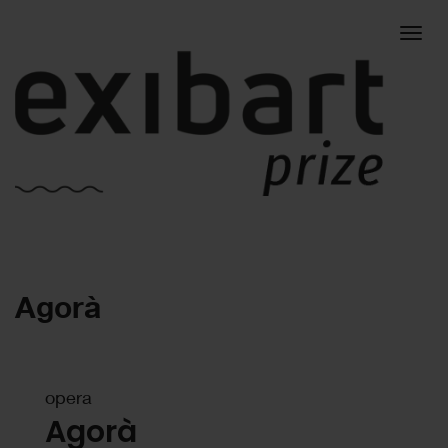
Togg
Agorà
navig
opera
Agorà