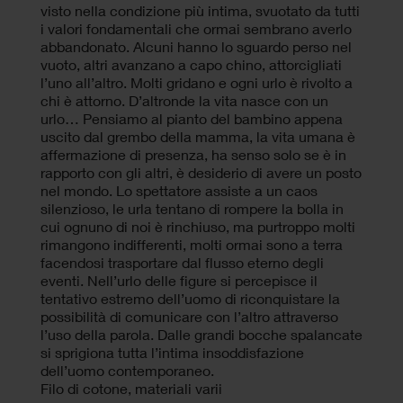
visto nella condizione più intima, svuotato da tutti
i valori fondamentali che ormai sembrano averlo
abbandonato. Alcuni hanno lo sguardo perso nel
vuoto, altri avanzano a capo chino, attorcigliati
l’uno all’altro. Molti gridano e ogni urlo è rivolto a
chi è attorno. D’altronde la vita nasce con un
urlo… Pensiamo al pianto del bambino appena
uscito dal grembo della mamma, la vita umana è
affermazione di presenza, ha senso solo se è in
rapporto con gli altri, è desiderio di avere un posto
nel mondo. Lo spettatore assiste a un caos
silenzioso, le urla tentano di rompere la bolla in
cui ognuno di noi è rinchiuso, ma purtroppo molti
rimangono indifferenti, molti ormai sono a terra
facendosi trasportare dal flusso eterno degli
eventi. Nell’urlo delle figure si percepisce il
tentativo estremo dell’uomo di riconquistare la
possibilità di comunicare con l’altro attraverso
l’uso della parola. Dalle grandi bocche spalancate
si sprigiona tutta l’intima insoddisfazione
dell’uomo contemporaneo.
Filo di cotone, materiali varii