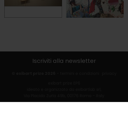
Iscriviti alla newsletter
© exibart prize 2026
-
termini e condizioni
privacy
exibart prize EP6
ideato e organizzato da exibartlab srl,
Via Placido Zurla 49b, 00176 Roma - Italy
web design and development by
Infmedia