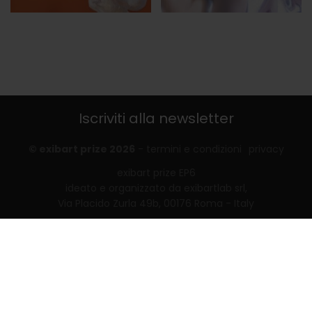
Iscriviti alla newsletter
© exibart prize 2026
-
termini e condizioni
privacy
exibart prize EP6
ideato e organizzato da exibartlab srl,
Via Placido Zurla 49b, 00176 Roma - Italy
web design and development by
Infmedia