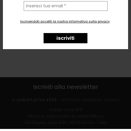
la
tua
email
Iscrivendoti accetti la nostra informativa sulla privacy
.
iscriviti
Iscriviti alla newsletter
© exibart prize 2026
-
termini e condizioni
privacy
exibart prize EP6
ideato e organizzato da exibartlab srl,
Via Placido Zurla 49b, 00176 Roma - Italy