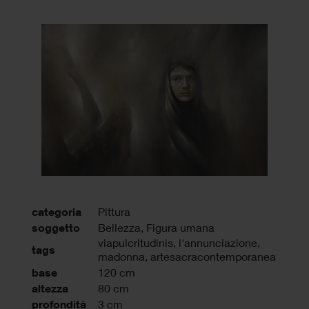
categoria
Pittura
soggetto
Bellezza, Figura umana
viapulcritudinis
,
l'annunciazione
,
tags
madonna
,
artesacracontemporanea
base
120 cm
altezza
80 cm
profondità
3 cm