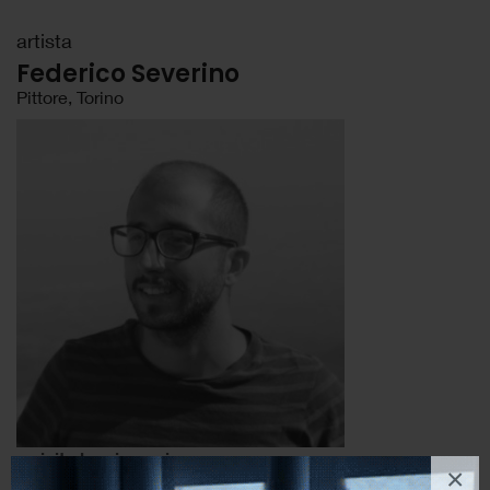
artista
Federico Severino
Pittore, Torino
> visita la mia pagina
×