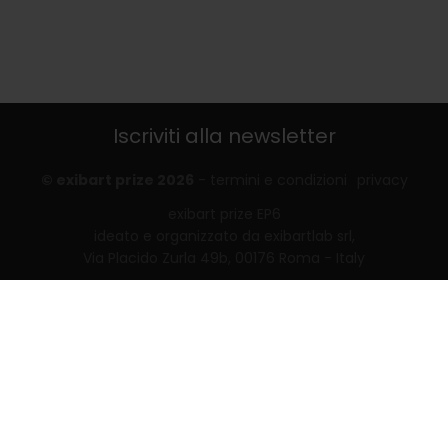
Iscriviti alla newsletter
© exibart prize 2026
-
termini e condizioni
privacy
exibart prize EP6
ideato e organizzato da exibartlab srl,
Via Placido Zurla 49b, 00176 Roma - Italy
web design and development by
Infmedia