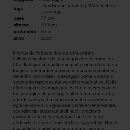
#landscape
,
#paintng
,
#Atmosphere
tags
,
paesaggi
base
77 cm
altezza
113 cm
profondità
0 cm
anno
2021
Il focus dell’attuale ricerca è incentrato
sull’osservazione del paesaggio inteso come un
fitto dialogo con quello che può essere definito un
luogo di confronto tra uomo e mondo circostante.
Severino considera il paesaggio come un ampio
segmento rappresentativo ed immaginativo. Nelle
ultime opere è sempre più evidente la presenza di
un’immagine di paesaggio più eterea e rarefatta,
a tratti ovattata. La sensazione che si avverte in
ogni lavoro è di un graduale cambiamento tonale,
scandito dal susseguirsi di nuovi gradienti
cromatici che si interpongono uno sull’altro
andando a formare così più livelli percettivi. Nuovi
spazialismi, nuovi bagliori cromatici sempre