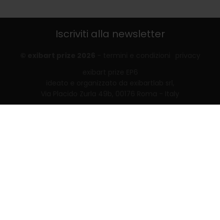
Iscriviti alla newsletter
© exibart prize 2026
-
termini e condizioni
privacy
exibart prize EP6
ideato e organizzato da exibartlab srl,
Via Placido Zurla 49b, 00176 Roma - Italy
web design and development by
Infmedia