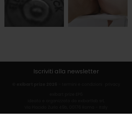
Iscriviti alla newsletter
© exibart prize 2026
-
termini e condizioni
privacy
exibart prize EP6
ideato e organizzato da exibartlab srl,
Via Placido Zurla 49b, 00176 Roma - Italy
web design and development by
Infmedia