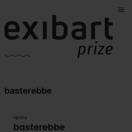
Togg
basterebbe
navig
opera
basterebbe