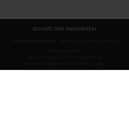
Iscriviti alla newsletter
© exibart prize 2026
-
termini e condizioni
privacy
exibart prize EP6
ideato e organizzato da exibartlab srl,
Via Placido Zurla 49b, 00176 Roma - Italy
web design and development by
Infmedia