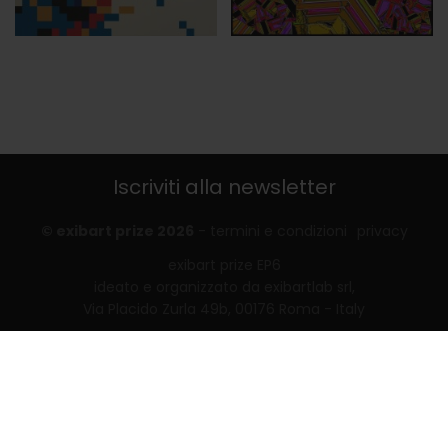
Iscriviti alla newsletter
© exibart prize 2026
-
termini e condizioni
privacy
exibart prize EP6
ideato e organizzato da exibartlab srl,
Via Placido Zurla 49b, 00176 Roma - Italy
web design and development by
Infmedia