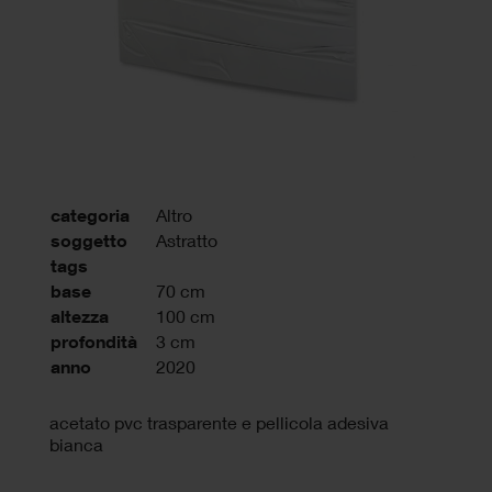
categoria
Altro
soggetto
Astratto
tags
base
70 cm
altezza
100 cm
profondità
3 cm
anno
2020
acetato pvc trasparente e pellicola adesiva
bianca