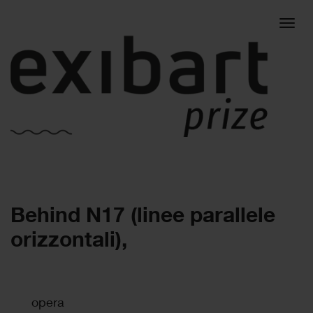
Togg
Behind N17 (linee parallele
navig
orizzontali),
opera