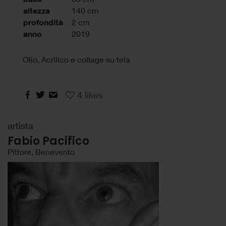
altezza
140 cm
profondità
2 cm
anno
2019
Olio, Acrilico e collage su tela
4
likes
artista
Fabio Pacifico
Pittore, Benevento