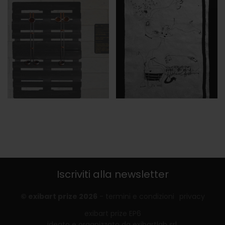
Iscriviti alla newsletter
© exibart prize 2026
-
termini e condizioni
privacy
exibart prize EP6
ideato e organizzato da exibartlab srl,