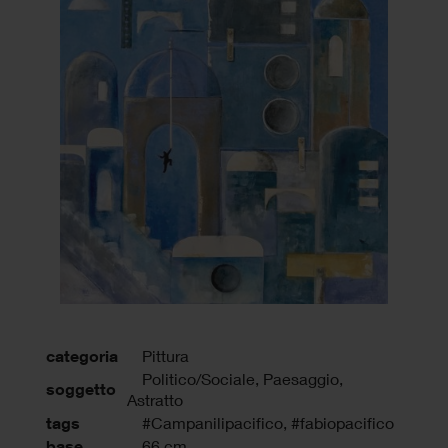
categoria
Pittura
Politico/Sociale, Paesaggio,
soggetto
Astratto
tags
#Campanilipacifico
,
#fabiopacifico
base
66 cm