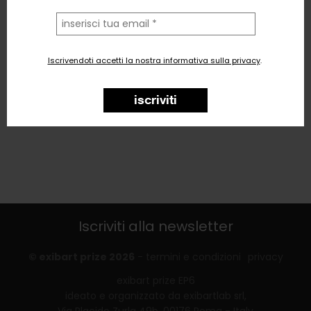
la
tua
email
Iscrivendoti accetti la nostra informativa sulla privacy
.
iscriviti
Iscriviti alla newsletter
© exibart prize 2026
-
termini e condizioni
privacy
exibart prize EP6
ideato e organizzato da exibartlab srl,
Via Placido Zurla 49b, 00176 Roma - Italy