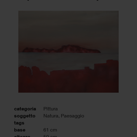
categoria
Pittura
soggetto
Natura, Paesaggio
tags
base
61 cm
altezza
50 cm