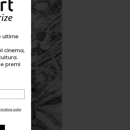
e ultime
el cinema,
ultura.
l e premi
ormativa sulla