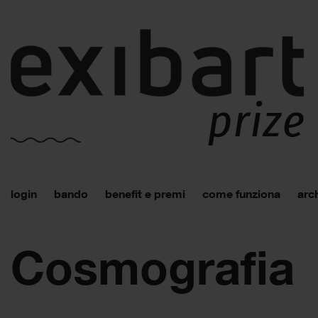
login
bando
benefit e premi
come funziona
arch
Cosmografia