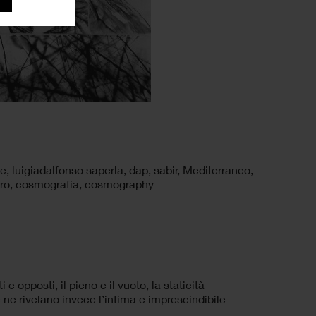
te
,
luigiadalfonso saperla
,
dap
,
sabir
,
Mediterraneo
,
ro
,
cosmografia
,
cosmography
 e opposti, il pieno e il vuoto, la staticità
ne rivelano invece l’intima e imprescindibile