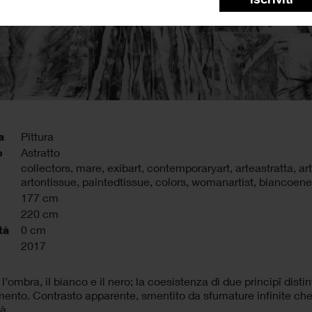
a
Pittura
o
Astratto
collectors
,
mare
,
exibart
,
contemporaryart
,
arteastratta
,
ar
artontissue
,
paintedtissue
,
colors
,
womanartist
,
biancoene
177 cm
220 cm
tà
0 cm
2017
l’ombra, il bianco e il nero; la coesistenza di due principî distinti
mento. Contrasto apparente, smentito da sfumature infinite che 
à.