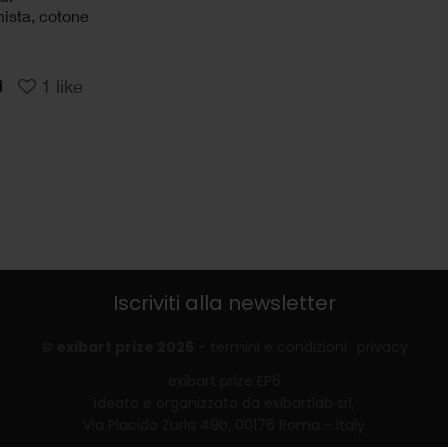
ista, cotone
1
like
Iscriviti alla newsletter
© exibart prize 2026
-
termini e condizioni
privacy
exibart prize EP6
ideato e organizzato da exibartlab srl,
Via Placido Zurla 49b, 00176 Roma - Italy