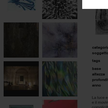
categori
soggett
tags
base
altezza
profondi
anno
La luce e 
e il movi
complicit