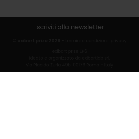
Iscriviti alla newsletter
© exibart prize 2026
-
termini e condizioni
privacy
exibart prize EP6
ideato e organizzato da exibartlab srl,
Via Placido Zurla 49b, 00176 Roma - Italy
web design and development by
Infmedia