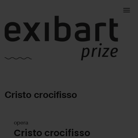
Togg
Cristo crocifisso
navig
opera
Cristo crocifisso