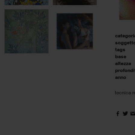
categori
soggett
tags
base
altezza
profondi
anno
tecnica m