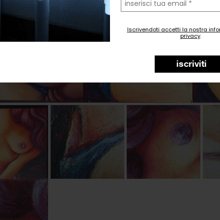
tua
email
Iscrivendoti accetti la nostra inf
privacy
.
iscriviti