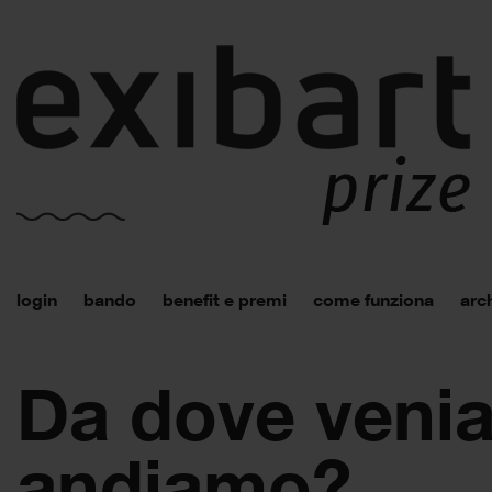
login
bando
benefit e premi
come funziona
arch
Da dove veni
andiamo?