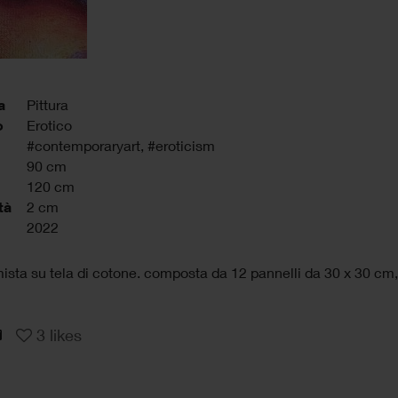
a
Pittura
o
Erotico
#contemporaryart
,
#eroticism
90 cm
120 cm
tà
2 cm
2022
ista su tela di cotone. composta da 12 pannelli da 30 x 30 cm
3
likes