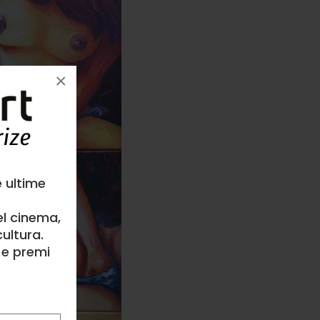
×
e ultime
el cinema,
ultura.
l e premi