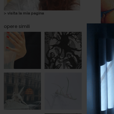
> visita la mia pagina
opere simili