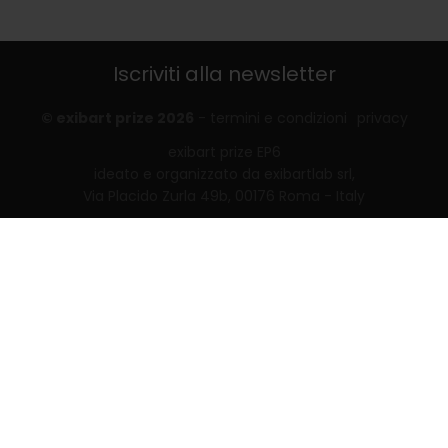
Iscriviti alla newsletter
© exibart prize 2026
-
termini e condizioni
privacy
exibart prize EP6
ideato e organizzato da exibartlab srl,
Via Placido Zurla 49b, 00176 Roma - Italy
web design and development by
Infmedia