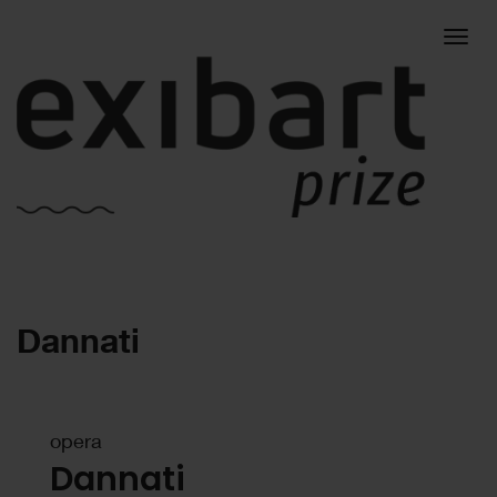
Togg
Dannati
navig
opera
Dannati