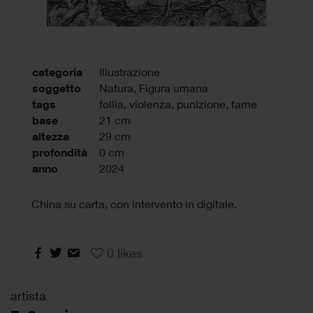
categoria
Illustrazione
soggetto
Natura, Figura umana
tags
follia
,
violenza
,
punizione
,
fame
base
21 cm
altezza
29 cm
profondità
0 cm
anno
2024
China su carta, con intervento in digitale.
0
likes
artista