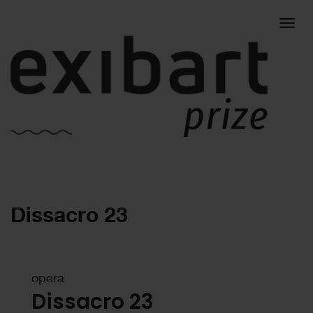
Togg
Dissacro 23
navig
opera
Dissacro 23