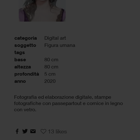
categoria
Digital art
soggetto
Figura umana
tags
base
80 cm
altezza
80 cm
profondità
5 cm
anno
2020
Fotografia ed elaborazione digitale, stampe
fotografiche con passepartout e cornice in legno
con vetro.
13
likes