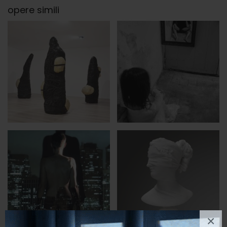
opere simili
×