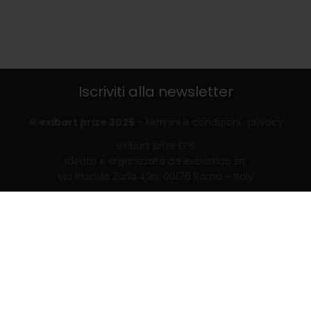
Iscriviti alla newsletter
© exibart prize 2026
-
termini e condizioni
privacy
exibart prize EP6
ideato e organizzato da exibartlab srl,
Via Placido Zurla 49b, 00176 Roma - Italy
web design and development by
Infmedia