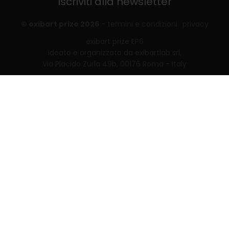
Iscriviti alla newsletter
© exibart prize 2026
-
termini e condizioni
privacy
exibart prize EP6
ideato e organizzato da exibartlab srl,
Via Placido Zurla 49b, 00176 Roma - Italy
web design and development by
Infmedia