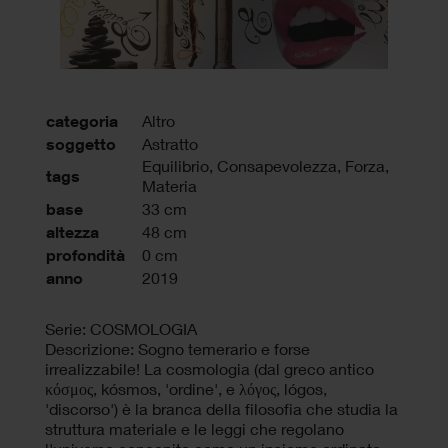
categoria
Altro
soggetto
Astratto
Equilibrio
,
Consapevolezza
,
Forza
,
tags
Materia
base
33 cm
altezza
48 cm
profondità
0 cm
anno
2019
Serie: COSMOLOGIA
Descrizione: Sogno temerario e forse
irrealizzabile! La cosmologia (dal greco antico
κόσμος, kósmos, 'ordine', e λόγος, lógos,
'discorso') è la branca della filosofia che studia la
struttura materiale e le leggi che regolano