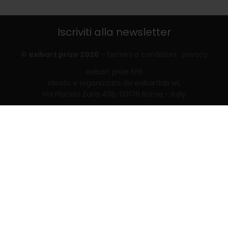
Iscriviti alla newsletter
© exibart prize 2026
-
termini e condizioni
privacy
exibart prize EP6
ideato e organizzato da exibartlab srl,
Via Placido Zurla 49b, 00176 Roma - Italy
web design and development by
Infmedia