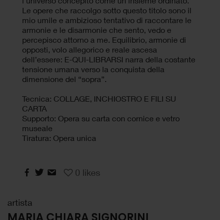
l'universo concepito come un insieme ordinato.
Le opere che raccolgo sotto questo titolo sono il
mio umile e ambizioso tentativo di raccontare le
armonie e le disarmonie che sento, vedo e
percepisco attorno a me. Equilibrio, armonie di
opposti, volo allegorico e reale ascesa
dell’essere: E-QUI-LIBRARSI narra della costante
tensione umana verso la conquista della
dimensione del “sopra”.
Tecnica: COLLAGE, INCHIOSTRO E FILI SU
CARTA
Supporto: Opera su carta con cornice e vetro
museale
Tiratura: Opera unica
0
likes
artista
MARIA CHIARA SIGNORINI