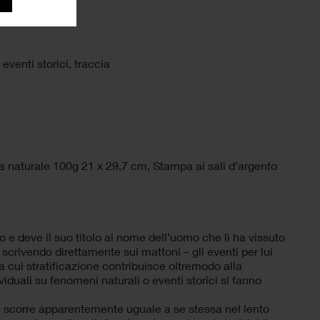
,
eventi storici
,
traccia
 naturale 100g 21 x 29,7 cm, Stampa ai sali d’argento
o e deve il suo titolo al nome dell’uomo che lì ha vissuto
 scrivendo direttamente sui mattoni – gli eventi per lui
a cui stratificazione contribuisce oltremodo alla
duali su fenomeni naturali o eventi storici si fanno
he scorre apparentemente uguale a se stessa nel lento