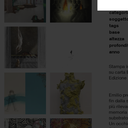
categori
soggett
tags
base
altezza
profondi
anno
Stampa in
su carta 
Edizione
Emilio pr
fin dalla
più rilev
memoria c
substrato
Un occhio