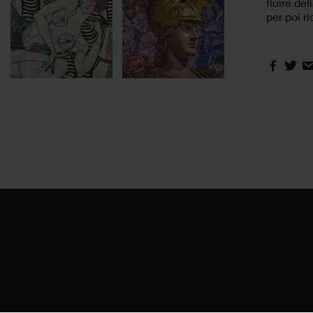
fluire de
per poi r