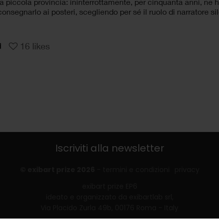
lla piccola provincia: ininterrottamente, per cinquanta anni, ne h
iconsegnarlo ai posteri, scegliendo per sé il ruolo di narratore si
16
likes
Iscriviti alla newsletter
© exibart prize 2026
-
termini e condizioni
privacy
exibart prize EP6
ideato e organizzato da exibartlab srl,
Via Placido Zurla 49b, 00176 Roma - Italy