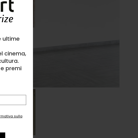
e ultime
el cinema,
ultura.
l e premi
ormativa sulla