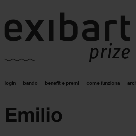
login
bando
benefit e premi
come funziona
arch
Emilio