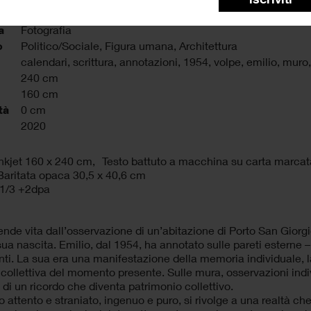
a
Fotografia
o
Politico/Sociale, Figura umana, Architettura
calendari
,
scrittura
,
annotazioni
,
1954
,
volpe
,
emilio
,
muro
240 cm
160 cm
tà
0 cm
2020
kjet 160 x 240 cm, Testo battuto a macchina su carta marcata
Baritata opaca 30,5 x 40,6 cm
 1/3 +2dpa
ende vita dall’osservazione di un’abitazione di Porto San Giorgi
 sua nascita. Emilio, dal 1954, ha annotato sulle pareti esterne –
anti. La sua era una manifestazione della memoria individuale, l
ollettiva del momento presente. Sulle mura, osservazioni indivi
 di un ricordo che diventa patrimonio collettivo.
 attento e straniato, ingenuo e puro, si rivolge a una realtà c