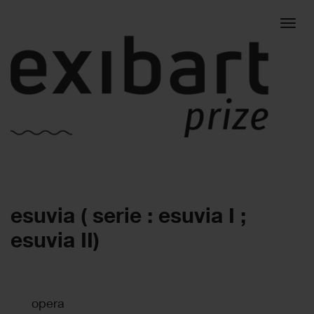
Togg
esuvia ( serie : esuvia I ;
navig
esuvia II)
opera