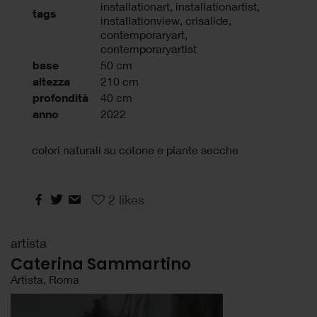
installationart
,
installationartist
,
tags
installationview
,
crisalide
,
contemporaryart
,
contemporaryartist
base
50 cm
altezza
210 cm
profondità
40 cm
anno
2022
colori naturali su cotone e piante secche
2
likes
artista
Caterina Sammartino
Artista, Roma