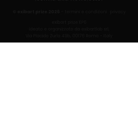
© exibart prize 2026
-
termini e condizioni
privacy
exibart prize EP6
ideato e organizzato da exibartlab srl,
Via Placido Zurla 49b, 00176 Roma - Italy
web design and development by
Infmedia